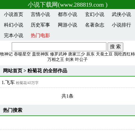
小说下载网(www.288819.com )
小说首页
言情小说
都市小说
玄幻小说
武侠小说
科幻小说
历史军事
网游小说
名著杂志
小说排行
完本小说
热门电影
牧神记
吞噬星空
盖世神医
修罗武神
唐家三少
辰东
天蚕土豆
我吃西红柿
万相之王
剑来
叶公子
网站首页
> 粉菊花 的全部作品
1.飞车
粉菊花
/43万字
共1条
热门搜索