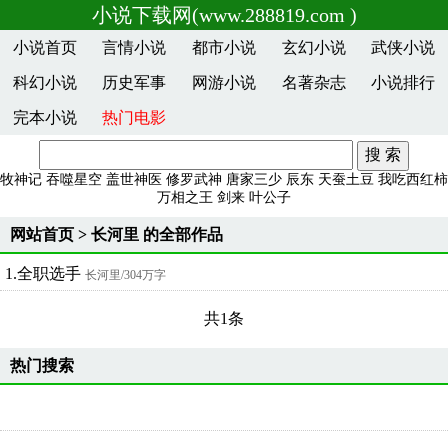
小说下载网(www.288819.com )
小说首页
言情小说
都市小说
玄幻小说
武侠小说
科幻小说
历史军事
网游小说
名著杂志
小说排行
完本小说
热门电影
牧神记
吞噬星空
盖世神医
修罗武神
唐家三少
辰东
天蚕土豆
我吃西红柿
万相之王
剑来
叶公子
网站首页
> 长河里 的全部作品
1.全职选手
长河里
/304万字
共1条
热门搜索