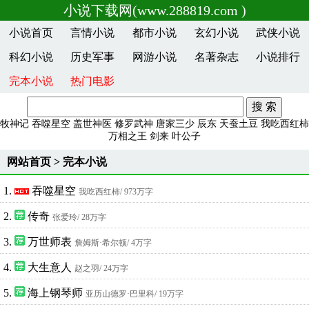
小说下载网(www.288819.com )
小说首页
言情小说
都市小说
玄幻小说
武侠小说
科幻小说
历史军事
网游小说
名著杂志
小说排行
完本小说
热门电影
牧神记
吞噬星空
盖世神医
修罗武神
唐家三少
辰东
天蚕土豆
我吃西红柿
万相之王
剑来
叶公子
网站首页
>
完本小说
1.
吞噬星空
我吃西红柿
/ 973万字
2.
传奇
张爱玲
/ 28万字
3.
万世师表
詹姆斯·希尔顿
/ 4万字
4.
大生意人
赵之羽
/ 24万字
5.
海上钢琴师
亚历山德罗·巴里科
/ 19万字