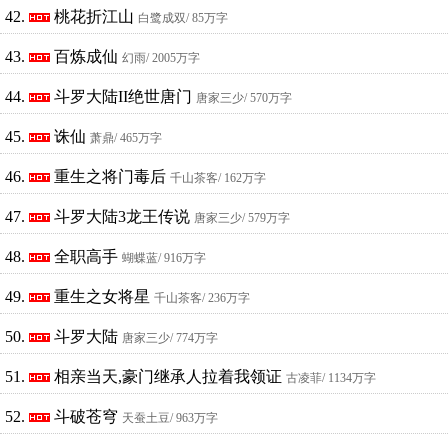
42.
桃花折江山
白鹭成双
/ 85万字
43.
百炼成仙
幻雨
/ 2005万字
44.
斗罗大陆II绝世唐门
唐家三少
/ 570万字
45.
诛仙
萧鼎
/ 465万字
46.
重生之将门毒后
千山茶客
/ 162万字
47.
斗罗大陆3龙王传说
唐家三少
/ 579万字
48.
全职高手
蝴蝶蓝
/ 916万字
49.
重生之女将星
千山茶客
/ 236万字
50.
斗罗大陆
唐家三少
/ 774万字
51.
相亲当天,豪门继承人拉着我领证
古凌菲
/ 1134万字
52.
斗破苍穹
天蚕土豆
/ 963万字