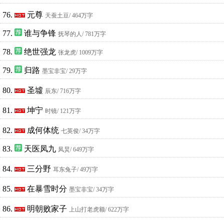
76.
元尊
天蚕土豆
/ 464万字
77.
谁与争锋
抚琴的人
/ 781万字
78.
绝世强龙
张龙虎
/ 1009万字
79.
归路
墨宝非宝
/ 29万字
80.
圣墟
辰东
/ 716万字
81.
坤宁
时镜
/ 121万字
82.
成何体统
七英俊
/ 34万字
83.
天医凤九
凤炅
/ 649万字
84.
三分野
耳东兔子
/ 49万字
85.
在暴雪时分
墨宝非宝
/ 34万字
86.
明朝败家子
上山打老虎额
/ 622万字