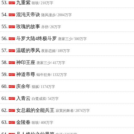
53.
九重紫
吱吱
/ 210万字
54.
混沌天帝诀
随风漫步
/ 2004万字
55.
玫瑰的故事
亦舒
/ 26万字
56.
斗罗大陆4终极斗罗
唐家三少
/ 500万字
57.
温暖的季风
夜影恋姬
/ 189万字
58.
神印王座
唐家三少
/ 417万字
59.
神道帝尊
蜗牛狂奔
/ 1332万字
60.
庆余年
猫腻
/ 1174万字
61.
入青云
白鹭成双
/ 54万字
62.
女总裁的全能兵王
寂寞的舞者
/ 2874万字
63.
金陵春
吱吱
/ 400万字