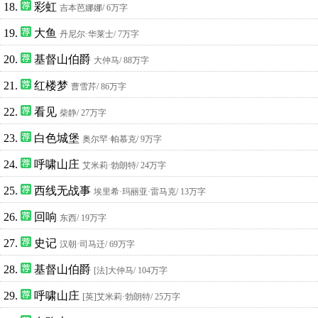
18.
彩虹
吉本芭娜娜
/ 6万字
19.
大鱼
丹尼尔·华莱士
/ 7万字
20.
基督山伯爵
大仲马
/ 88万字
21.
红楼梦
曹雪芹
/ 86万字
22.
看见
柴静
/ 27万字
23.
白色城堡
奥尔罕·帕慕克
/ 9万字
24.
呼啸山庄
艾米莉·勃朗特
/ 24万字
25.
西线无战事
埃里希·玛丽亚·雷马克
/ 13万字
26.
回响
东西
/ 19万字
27.
史记
汉朝·司马迁
/ 69万字
28.
基督山伯爵
[法]大仲马
/ 104万字
29.
呼啸山庄
[英]艾米莉·勃朗特
/ 25万字