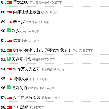
87.
重燃2003
万古青天一株柳
/ 542万字
88.
向师祖献上咸鱼
扶华
/ 59万字
89.
春日宴
白鹭成双
/ 138万字
90.
汉乡
孑与2
/ 428万字
91.
错撩
翘摇
/ 291万字
92.
财阀小娇妻：叔，你要宠坏我了！
花惊鹊
/ 882万字
93.
天道图书馆
横扫天涯
/ 754万字
94.
许你万丈光芒好
囧囧有妖
/ 486万字
95.
蜀锦人家
桩桩
/ 111万字
96.
飞剑问道
我吃西红柿
/ 224万字
97.
少年白马醉春风
周木楠
/ 81万字
98.
全职法师
乱
/ 956万字