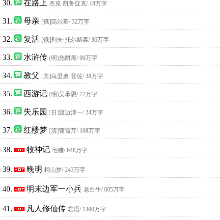
30.
在路上
杰克·凯鲁亚克
/ 18万字
31.
母亲
[俄]高尔基
/ 32万字
32.
复活
[俄]列夫·托尔斯泰
/ 36万字
33.
水浒传
(明)施耐庵
/ 90万字
34.
教父
[美]马里奥·普佐
/ 38万字
35.
西游记
(明)吴承恩
/ 77万字
36.
失乐园
[日]渡边淳一
/ 24万字
37.
红楼梦
[清]曹雪芹
/ 108万字
38.
牧神记
宅猪
/ 648万字
39.
晚明
柯山梦
/ 243万字
40.
明末边军一小兵
老白牛
/ 605万字
41.
凡人修仙传
忘语
/ 1300万字