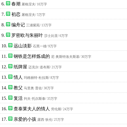
6.
春潮
屠格涅夫
/ 10万字
7.
初恋
屠格涅夫
/ 5万字
8.
编舟记
三浦紫苑
/ 13万字
9.
罗密欧与朱丽叶
莎士比亚
/ 6万字
10.
远山淡影
石黑一雄
/ 9万字
11.
钢铁是怎样炼成的
尼·奥斯特洛夫斯基
/ 30万字
12.
纸牌屋
迈克尔·道布斯
/ 21万字
13.
情人
玛格丽特·杜拉斯
/ 8万字
14.
教父
马里奥·普佐
/ 30万字
15.
复活
列夫·托尔斯泰
/ 35万字
16.
查泰莱夫人的情人
劳伦斯
/ 24万字
17.
亲爱的小孩
露西·狄伦
/ 25万字