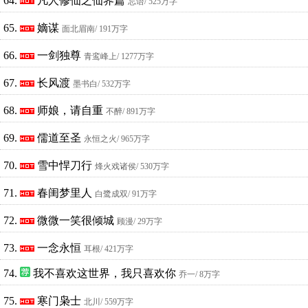
64.
凡人修仙之仙界篇
忘语
/ 525万字
65.
嫡谋
面北眉南
/ 191万字
66.
一剑独尊
青鸾峰上
/ 1277万字
67.
长风渡
墨书白
/ 532万字
68.
师娘，请自重
不醉
/ 891万字
69.
儒道至圣
永恒之火
/ 965万字
70.
雪中悍刀行
烽火戏诸侯
/ 530万字
71.
春闺梦里人
白鹭成双
/ 91万字
72.
微微一笑很倾城
顾漫
/ 29万字
73.
一念永恒
耳根
/ 421万字
74.
我不喜欢这世界，我只喜欢你
乔一
/ 8万字
75.
寒门枭士
北川
/ 559万字