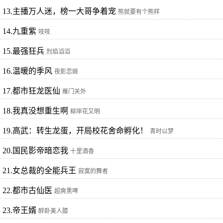
13.主播万人迷，榜一大哥争着宠
熊就要有个熊样
14.九重紫
吱吱
15.最强狂兵
烈焰滔滔
16.温暖的季风
夜影恋姬
17.都市狂龙医仙
雁门关外
18.我真没想重生啊
柳岸花又明
19.高武：转生龙蛋，开局校花舍命孵化！
青时以梦
20.国民影帝暗恋我
十里酒香
21.女总裁的全能兵王
寂寞的舞者
22.都市古仙医
超爽黑啤
23.帝王婿
醉卧美人膝