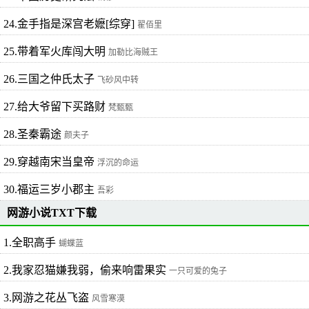
24.金手指是深宫老嬷[综穿]
翟佰里
25.带着军火库闯大明
加勒比海贼王
26.三国之仲氏太子
飞砂风中转
27.给大爷留下买路财
梵甄甄
28.圣秦霸途
颜夫子
29.穿越南宋当皇帝
浮沉的命运
30.福运三岁小郡主
吾彩
网游小说TXT下载
1.全职高手
蝴蝶蓝
2.我家忍猫嫌我弱，偷来响雷果实
一只可爱的兔子
3.网游之花丛飞盗
风雪寒漠