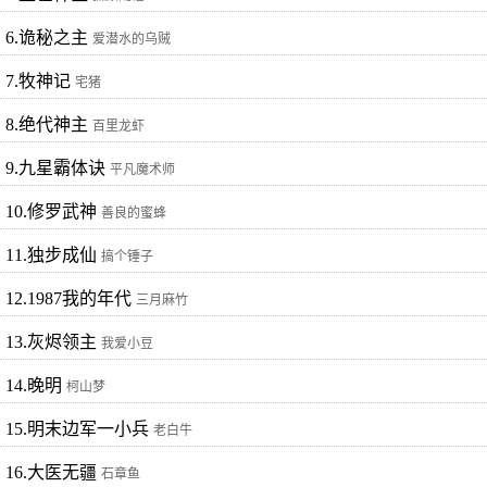
6.诡秘之主
爱潜水的乌贼
7.牧神记
宅猪
8.绝代神主
百里龙虾
9.九星霸体诀
平凡魔术师
10.修罗武神
善良的蜜蜂
11.独步成仙
搞个锤子
12.1987我的年代
三月麻竹
13.灰烬领主
我爱小豆
14.晚明
柯山梦
15.明末边军一小兵
老白牛
16.大医无疆
石章鱼