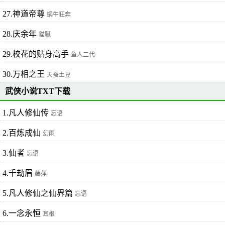
27.神道帝尊
蜗牛狂奔
28.庆余年
猫腻
29.校花的贴身高手
鱼人二代
30.万相之王
天蚕土豆
武侠小说TXT下载
1.凡人修仙传
忘语
2.百炼成仙
幻雨
3.仙者
忘语
4.千劫眉
藤萍
5.凡人修仙之仙界篇
忘语
6.一念永恒
耳根