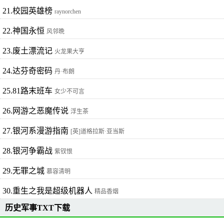
21.校园英雄榜
raynorchen
22.神国永恒
风邻晩
23.废土漂流记
火龙果大亨
24.达芬奇密码
丹·布朗
25.81路末班车
女少不可言
26.网游之恶魔传说
浮生茶
27.银河系漫游指南
[英]道格拉斯·亚当斯
28.银河争霸战
紫钗恨
29.无罪之城
慕容清明
30.重生之我是超级机器人
精品香烟
历史军事TXT下载