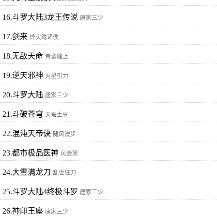
16.斗罗大陆3龙王传说
唐家三少
17.剑来
烽火戏诸侯
18.无敌天命
青鸾峰上
19.逆天邪神
火星引力
20.斗罗大陆
唐家三少
21.斗破苍穹
天蚕土豆
22.混沌天帝诀
随风漫步
23.都市极品医神
风会笑
24.大雪满龙刀
乱世狂刀
25.斗罗大陆4终极斗罗
唐家三少
26.神印王座
唐家三少