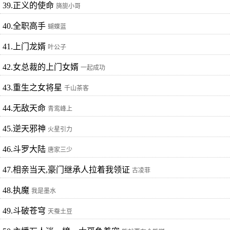
39.正义的使命
旖旎小哥
40.全职高手
蝴蝶蓝
41.上门龙婿
叶公子
42.女总裁的上门女婿
一起成功
43.重生之女将星
千山茶客
44.无敌天命
青鸾峰上
45.逆天邪神
火星引力
46.斗罗大陆
唐家三少
47.相亲当天,豪门继承人拉着我领证
古凌菲
48.执魔
我是墨水
49.斗破苍穹
天蚕土豆