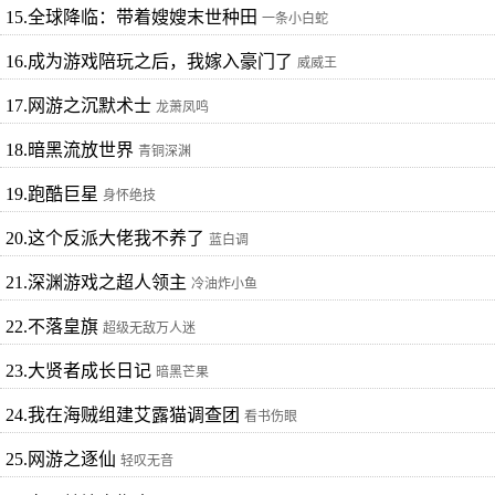
15.全球降临：带着嫂嫂末世种田
一条小白蛇
16.成为游戏陪玩之后，我嫁入豪门了
威威王
17.网游之沉默术士
龙萧凤鸣
18.暗黑流放世界
青铜深渊
19.跑酷巨星
身怀绝技
20.这个反派大佬我不养了
蓝白调
21.深渊游戏之超人领主
冷油炸小鱼
22.不落皇旗
超级无敌万人迷
23.大贤者成长日记
暗黑芒果
24.我在海贼组建艾露猫调查团
看书伤眼
25.网游之逐仙
轻叹无音