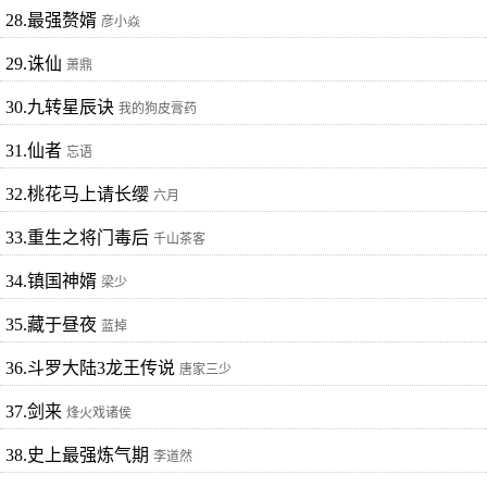
28.最强赘婿
彦小焱
29.诛仙
萧鼎
30.九转星辰诀
我的狗皮膏药
31.仙者
忘语
32.桃花马上请长缨
六月
33.重生之将门毒后
千山茶客
34.镇国神婿
梁少
35.藏于昼夜
蓝掉
36.斗罗大陆3龙王传说
唐家三少
37.剑来
烽火戏诸侯
38.史上最强炼气期
李道然