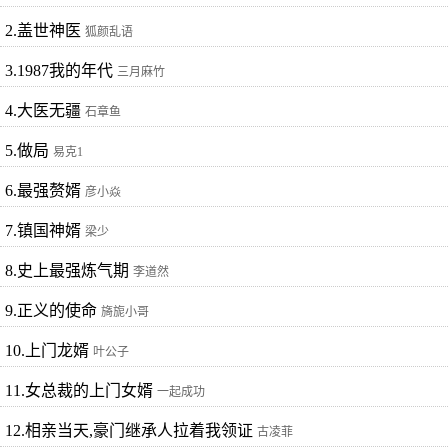
2.盖世神医
狐颜乱语
3.1987我的年代
三月麻竹
4.大医无疆
石章鱼
5.做局
易克1
6.最强赘婿
彦小焱
7.镇国神婿
梁少
8.史上最强炼气期
李道然
9.正义的使命
旖旎小哥
10.上门龙婿
叶公子
11.女总裁的上门女婿
一起成功
12.相亲当天,豪门继承人拉着我领证
古凌菲