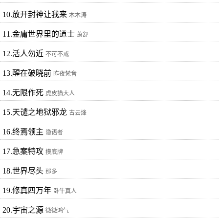
10.放开封神让我来
木木涛
11.金庸世界里的道士
萧舒
12.活人勿近
不可不戒
13.醒在破晓前
昨夜梵音
14.无限作死
虎皮猫大人
15.天谴之地狱邪龙
古云烽
16.终焉领主
隐语者
17.急案特攻
摸底牌
18.世界尽头
那多
19.修真四万年
卧牛真人
20.宇宙之源
微微鸿气