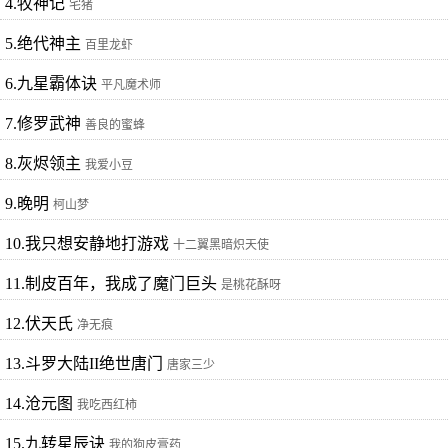
4.牧神记
宅猪
5.绝代神主
百里龙虾
6.九星霸体诀
平凡魔术师
7.修罗武神
善良的蜜蜂
8.灰烬领主
我爱小豆
9.晚明
柯山梦
10.我只想安静地打游戏
十二翼黑暗炽天使
11.制皮百年，我成了魔门巨头
是桃花酥呀
12.伏天氏
净无痕
13.斗罗大陆II绝世唐门
唐家三少
14.沧元图
我吃西红柿
15.九转星辰诀
我的狗皮膏药