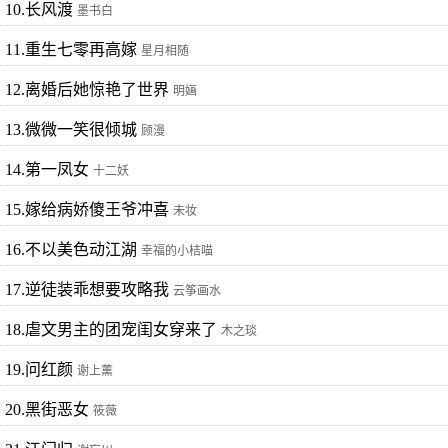
10.长风渡
墨书白
11.重生七零再高嫁
星月相随
12.离婚后她惊艳了世界
明婳
13.微微一笑很倾城
顾漫
14.第一凤女
十二妖
15.嫁给病娇傻王爷冲喜
未妆
16.不以美色动江湖
幸福的小桔喵
17.逆徒装乖想要攻略我
云筝画水
18.虐文男主的团宠闺女穿来了
木之琰
19.问红颜
谢上薰
20.黑街恶女
筱薇