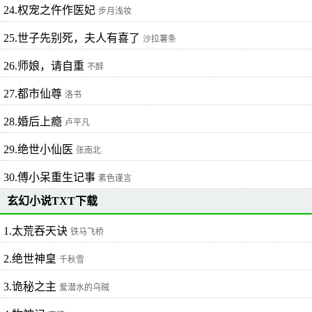
24.权宠之仵作医妃
步月浅妆
25.世子先别死，夫人有喜了
沙拉薯条
26.师娘，请自重
不醉
27.都市仙尊
洛书
28.婚后上瘾
卢平凡
29.绝世小仙医
张南北
30.傅小呆重生记事
素色谨言
玄幻小说TXT下载
1.太荒吞天诀
铁马飞桥
2.绝世神皇
千秋雪
3.诡秘之主
爱潜水的乌贼