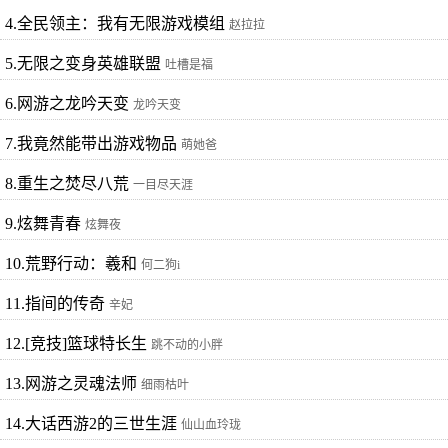
4.全民领主：我有无限游戏模组
赵拉拉
5.无限之变身英雄联盟
吐槽是福
6.网游之龙吟天变
龙吟天变
7.我竟然能带出游戏物品
萌她爸
8.重生之焚尽八荒
一目尽天涯
9.炫舞青春
炫舞夜
10.荒野行动：羲和
何二狗i
11.指间的传奇
辛妃
12.[竞技]篮球特长生
跳不动的小胖
13.网游之灵魂法师
细雨枯叶
14.大话西游2的三世生涯
仙山血玲珑