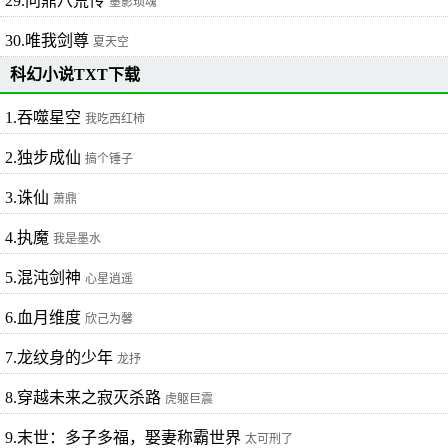
29.问鼎八荒传
墨影琐魂
30.唯我剑尊
夏天空
科幻小说TXT下载
1.吞噬星空
我吃西红柿
2.独步成仙
搞个锤子
3.诛仙
萧鼎
4.执魔
我是墨水
5.混沌剑神
心星逍遥
6.血月维度
欣己为馨
7.龙纹身的少年
龙抒
8.穿越未来之寂灭杀路
虎躯巨震
9.末世：多子多福，娶妻称霸世界
太可刑了