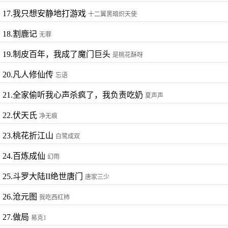
17.我只想安静地打游戏
十二翼黑暗炽天使
18.割鹿记
无罪
19.制皮百年，我成了魔门巨头
是桃花酥呀
20.凡人修仙传
忘语
21.全家偷听我心声杀疯了，我负责吃奶
夏声声
22.伏天氏
净无痕
23.桃花折江山
白鹭成双
24.百炼成仙
幻雨
25.斗罗大陆II绝世唐门
唐家三少
26.沧元图
我吃西红柿
27.做局
易克1