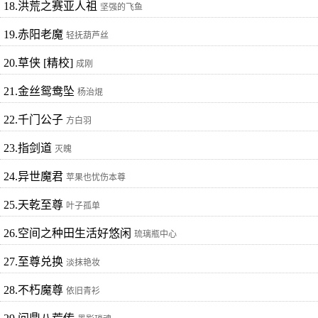
18.洪荒之赛亚人祖
坚强的飞鱼
19.赤阳老魔
轻抚葫芦丝
20.草侠 [精校]
成刚
21.金丝鸳鸯坠
杨治焜
22.千门公子
方白羽
23.指剑道
灭魄
24.异世魔君
苹果也忧伤本尊
25.天乾至尊
叶子孤单
26.空间之种田生活好悠闲
琉璃瓶中心
27.至尊兑换
淡抹艳妆
28.不朽魔尊
依旧青衫