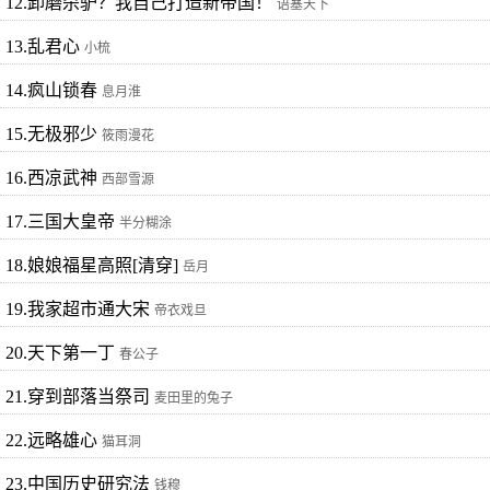
12.卸磨杀驴？我自己打造新帝国！
语塞天下
13.乱君心
小梳
14.疯山锁春
息月淮
15.无极邪少
筱雨漫花
16.西凉武神
西部雪源
17.三国大皇帝
半分糊涂
18.娘娘福星高照[清穿]
岳月
19.我家超市通大宋
帝衣戏旦
20.天下第一丁
春公子
21.穿到部落当祭司
麦田里的兔子
22.远略雄心
猫耳洞
23.中国历史研究法
钱穆