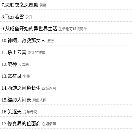
7.沈胜衣之凤凰劫
黄鹰
8.飞云若雪
永升
9.从咸鱼开始的异世界生活
生活也可以很简单
10.神啊，救救那女人
肥橙
11.杀上云霄
染红的被单
12.焚神
大雪崩
13.玄符录
尘墨
14.西游之问道长生
西城冷月
15.缥缈人间录
观鱼人间
16.笑逐天
龙年传说
17.修真界的位面商
心如偌睟