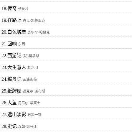
18.传奇
张爱玲
19.在路上
杰克·凯鲁亚克
20.白色城堡
奥尔罕·帕慕克
21.回响
东西
22.西游记
(明)吴承恩
23.大生意人
赵之羽
24.编舟记
三浦紫苑
25.纸牌屋
迈克尔·道布斯
26.大鱼
丹尼尔·华莱士
27.远山淡影
石黑一雄
28.史记
汉朝·司马迁