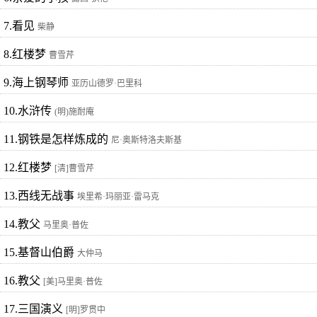
7.看见
柴静
8.红楼梦
曹雪芹
9.海上钢琴师
亚历山德罗·巴里科
10.水浒传
(明)施耐庵
11.钢铁是怎样炼成的
尼·奥斯特洛夫斯基
12.红楼梦
[清]曹雪芹
13.西线无战事
埃里希·玛丽亚·雷马克
14.教父
马里奥·普佐
15.基督山伯爵
大仲马
16.教父
[美]马里奥·普佐
17.三国演义
[明]罗贯中