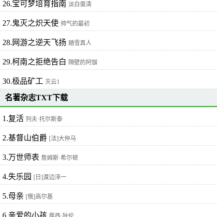
26.宝可梦培育指南
淡白蛋清
27.鬼灭之炽天使
帅气的最初
28.网游之逆天飞扬
踏雪真人
29.柯南之拒绝告白
隔壁的阿伽
30.极品矿工
灭云1
名著杂志TXT下载
1.复活
列夫·托尔斯泰
2.基督山伯爵
[法]大仲马
3.万世师表
詹姆斯·希尔顿
4.失乐园
[日]渡边淳一
5.母亲
[俄]高尔基
6.亲爱的小孩
露西·狄伦