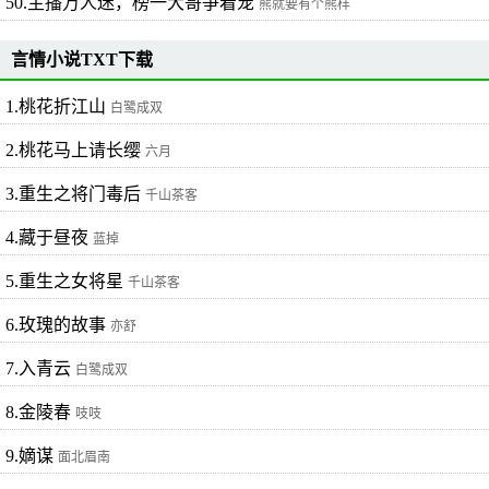
50.主播万人迷，榜一大哥争着宠
熊就要有个熊样
言情小说TXT下载
1.桃花折江山
白鹭成双
2.桃花马上请长缨
六月
3.重生之将门毒后
千山茶客
4.藏于昼夜
蓝掉
5.重生之女将星
千山茶客
6.玫瑰的故事
亦舒
7.入青云
白鹭成双
8.金陵春
吱吱
9.嫡谋
面北眉南