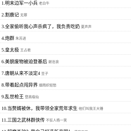
1.明末边军一小兵
老白牛
2.割鹿记
无罪
3.全家偷听我心声杀疯了，我负责吃奶
夏声声
4.炮群
朱苏进
5.皇太极
王占君
6.美貌废物被迫登基后
谢沧浪
7.唐朝从来不淡定4
豆子
8.带着起点闯异界
烟雨织轻愁
9.乱世枪王
登高临仙
10.当赘婿被休，我带领全家荒年求生
他们叫我王大锤
11.三国之武林群侠传
不狂人杨一笑