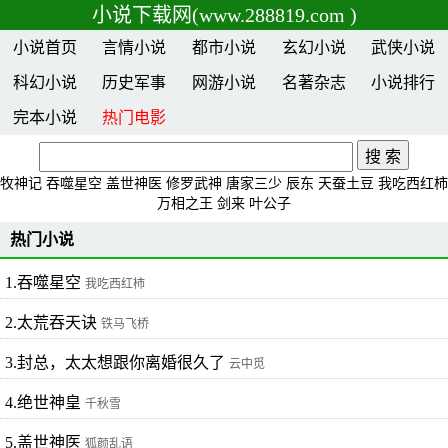
小说下载网(www.288819.com )
小说首页
言情小说
都市小说
玄幻小说
武侠小说
科幻小说
历史军事
网游小说
名著杂志
小说排行
完本小说
热门电影
牧神记
吞噬星空
盖世神医
修罗武神
唐家三少
辰东
天蚕土豆
我吃西红柿
万相之王
剑来
叶公子
热门小说
1.吞噬星空
我吃西红柿
2.太荒吞天诀
铁马飞桥
3.封总，太太想跟你离婚很久了
云中觅
4.绝世神皇
千秋雪
5.盖世神医
狐颜乱语