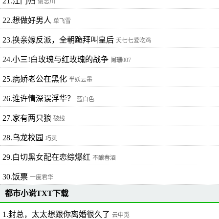
21.江门归
谢忘川
22.想做好男人
单飞雪
23.换亲嫁反派，全朝跪拜叫皇后
夭七七爱吃鸡
24.小三!白玫瑰与红玫瑰的战争
阑珊007
25.病娇老公在黑化
半妖云墨
26.谁许情深误浮华？
蓝白色
27.家有两只狼
破线
28.乌龙校园
巧灵
29.白切黑女配在恋综爆红
不酿春酒
30.饭票
一度君华
都市小说TXT下载
1.封总，太太想跟你离婚很久了
云中觅