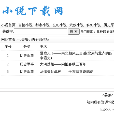
小说首页
|
言情小说
|
都市小说
|
玄幻小说
|
武侠小说
|
科幻小说
|
历史
关键字:
热门搜索：
牧神记
吞噬
网站首页
> o姜狼o 的全部作品
序号
分类
书名
逐鹿天下——南北朝风云史话(北周与北齐的四
1
历史军事
争霸史)
2
历史军事
大河荡荡——闲扯春秋三百年
3
历史军事
从懦夫到战神——千古悲喜说韩信
o姜狼
站内所有资源均
[xg-686