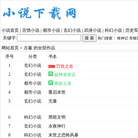
小说首页
|
言情小说
|
都市小说
|
玄幻小说
|
武侠小说
|
科幻小说
|
历史
关键字:
热门搜索：
牧神记
吞噬
网站首页
> 古羲 的全部作品
序号
分类
书名
1
玄幻小说
万世之名
2
玄幻小说
超神宠兽店
3
都市小说
黑暗王者
4
都市小说
重启末世
5
玄幻小说
无量
6
科幻小说
黑暗文明
7
玄幻小说
永夜神行
8
科幻小说
末世之恐怖风暴