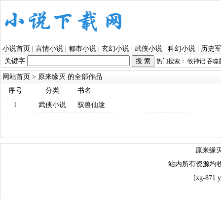
小说首页
|
言情小说
|
都市小说
|
玄幻小说
|
武侠小说
|
科幻小说
|
历史
关键字:
热门搜索：
牧神记
吞噬
网站首页
> 原来缘灭 的全部作品
序号
分类
书名
1
武侠小说
驭兽仙途
原来缘灭
站内所有资源均
[xg-871