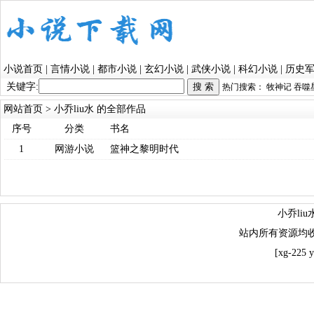
小说首页
|
言情小说
|
都市小说
|
玄幻小说
|
武侠小说
|
科幻小说
|
历史
关键字:
热门搜索：
牧神记
吞噬
网站首页
> 小乔liu水 的全部作品
序号
分类
书名
1
网游小说
篮神之黎明时代
小乔li
站内所有资源均
[xg-225