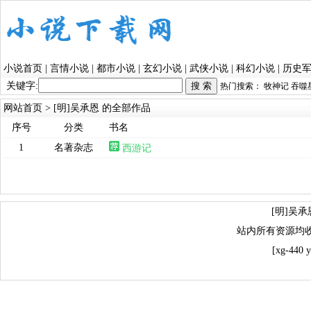
小说首页
|
言情小说
|
都市小说
|
玄幻小说
|
武侠小说
|
科幻小说
|
历史
关键字:
热门搜索：
牧神记
吞噬
网站首页
> [明]吴承恩 的全部作品
序号
分类
书名
1
名著杂志
西游记
[明]吴
站内所有资源均
[xg-440