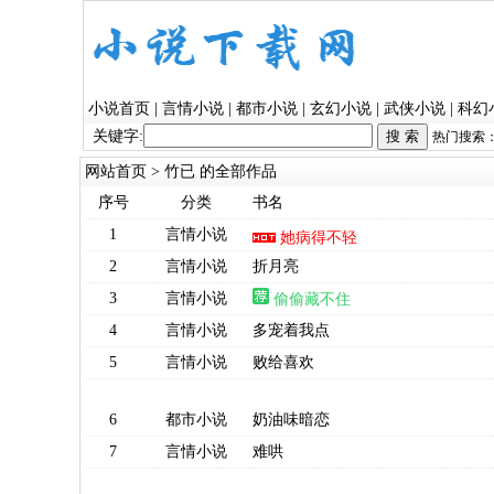
小说首页
|
言情小说
|
都市小说
|
玄幻小说
|
武侠小说
|
科幻
关键字:
热门搜索
网站首页
> 竹已 的全部作品
序号
分类
书名
1
言情小说
她病得不轻
2
言情小说
折月亮
3
言情小说
偷偷藏不住
4
言情小说
多宠着我点
5
言情小说
败给喜欢
6
都市小说
奶油味暗恋
7
言情小说
难哄