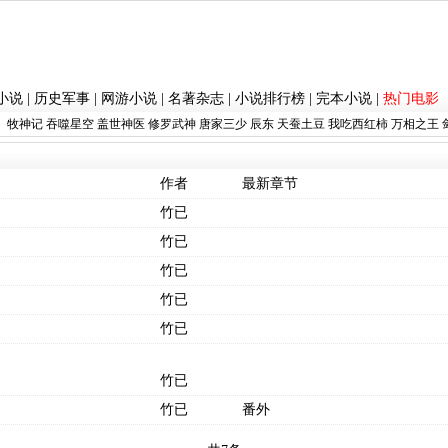
小说
|
历史军事
|
网游小说
|
名著杂志
|
小说排行榜
|
完本小说
|
热门电影
：
牧神记
吞噬星空
盖世神医
修罗武神
唐家三少
辰东
天蚕土豆
我吃西红柿
万相之王
作者
最新章节
竹已
竹已
竹已
竹已
竹已
竹已
竹已
番外