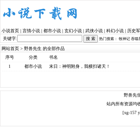
小说首页
|
言情小说
|
都市小说
|
玄幻小说
|
武侠小说
|
科幻小说
|
历史
关键字:
热门搜索：
牧神记
吞噬
网站首页
> 野兽先生 的全部作品
序号
分类
书名
1
都市小说
末日：神明附身，我横扫诸天！
野兽先生
站内所有资源均
[xg-157