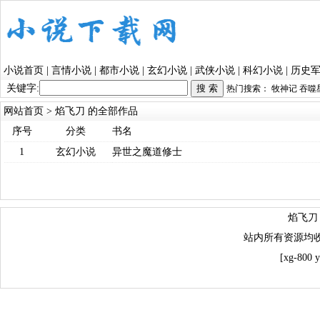
小说首页
|
言情小说
|
都市小说
|
玄幻小说
|
武侠小说
|
科幻小说
|
历史
关键字:
热门搜索：
牧神记
吞噬
网站首页
> 焰飞刀 的全部作品
序号
分类
书名
1
玄幻小说
异世之魔道修士
焰飞刀
站内所有资源均
[xg-800