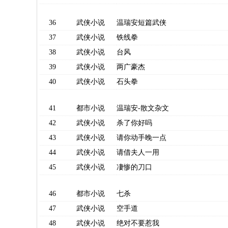
36
武侠小说
温瑞安短篇武侠
37
武侠小说
铁线拳
38
武侠小说
台风
39
武侠小说
两广豪杰
40
武侠小说
石头拳
41
都市小说
温瑞安-散文杂文
42
武侠小说
杀了你好吗
43
武侠小说
请你动手晚一点
44
武侠小说
请借夫人一用
45
武侠小说
凄惨的刀口
46
都市小说
七杀
47
武侠小说
空手道
48
武侠小说
绝对不要惹我