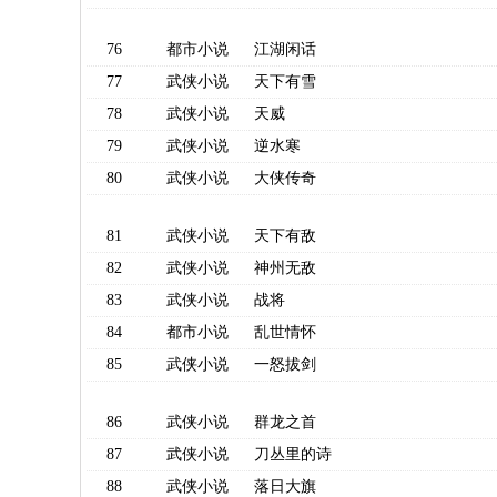
76
都市小说
江湖闲话
77
武侠小说
天下有雪
78
武侠小说
天威
79
武侠小说
逆水寒
80
武侠小说
大侠传奇
81
武侠小说
天下有敌
82
武侠小说
神州无敌
83
武侠小说
战将
84
都市小说
乱世情怀
85
武侠小说
一怒拔剑
86
武侠小说
群龙之首
87
武侠小说
刀丛里的诗
88
武侠小说
落日大旗