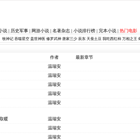
小说
|
历史军事
|
网游小说
|
名著杂志
|
小说排行榜
|
完本小说
|
热门电影
：
牧神记
吞噬星空
盖世神医
修罗武神
唐家三少
辰东
天蚕土豆
我吃西红柿
万相之王
作者
最新章节
温瑞安
温瑞安
温瑞安
温瑞安
温瑞安
取暖
温瑞安
温瑞安
温瑞安