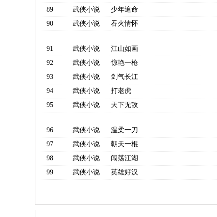
89
武侠小说
少年追命
90
武侠小说
吞火情怀
91
武侠小说
江山如画
92
武侠小说
惊艳一枪
93
武侠小说
剑气长江
94
武侠小说
打老虎
95
武侠小说
天下无敌
96
武侠小说
温柔一刀
97
武侠小说
朝天一棍
98
武侠小说
闯荡江湖
99
武侠小说
英雄好汉