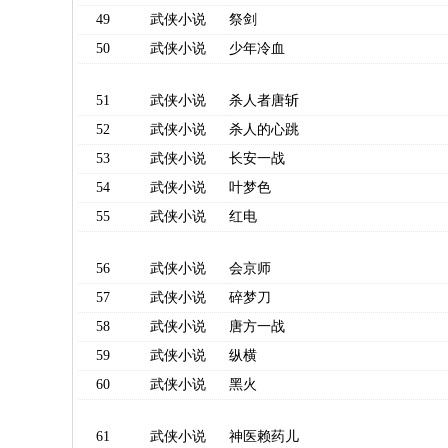
49
武侠小说
祭剑
50
武侠小说
少年冷血
51
武侠小说
杀人者唐斩
52
武侠小说
杀人的心跳
53
武侠小说
长安一战
54
武侠小说
叶梦色
55
武侠小说
红电
56
武侠小说
会京师
57
武侠小说
碎梦刀
58
武侠小说
唐方一战
59
武侠小说
纵横
60
武侠小说
黑火
61
武侠小说
神医赖药儿