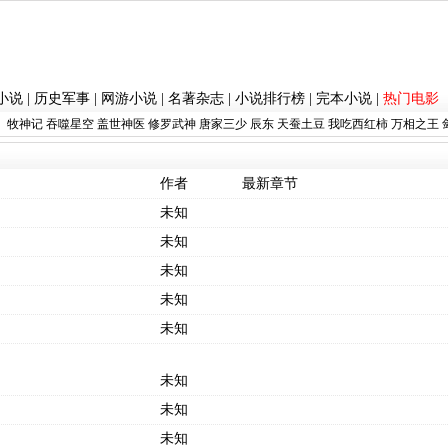
小说
|
历史军事
|
网游小说
|
名著杂志
|
小说排行榜
|
完本小说
|
热门电影
：
牧神记
吞噬星空
盖世神医
修罗武神
唐家三少
辰东
天蚕土豆
我吃西红柿
万相之王
作者
最新章节
未知
未知
未知
未知
未知
未知
未知
未知