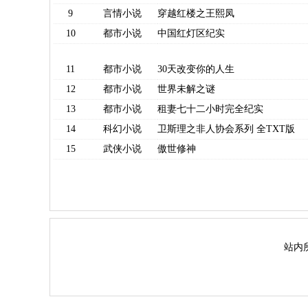
9
言情小说
穿越红楼之王熙凤
10
都市小说
中国红灯区纪实
11
都市小说
30天改变你的人生
12
都市小说
世界未解之谜
13
都市小说
租妻七十二小时完全纪实
14
科幻小说
卫斯理之非人协会系列 全TXT版
15
武侠小说
傲世修神
站内