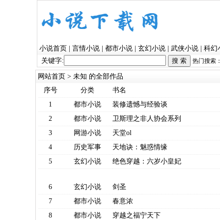
小说首页
|
言情小说
|
都市小说
|
玄幻小说
|
武侠小说
|
科幻
关键字:
热门搜索
网站首页
> 未知 的全部作品
序号
分类
书名
1
都市小说
装修遗憾与经验谈
2
都市小说
卫斯理之非人协会系列
3
网游小说
天堂ol
4
历史军事
天地诀：魅惑情缘
5
玄幻小说
绝色穿越：六岁小皇妃
6
玄幻小说
剑圣
7
都市小说
春意浓
8
都市小说
穿越之福宁天下