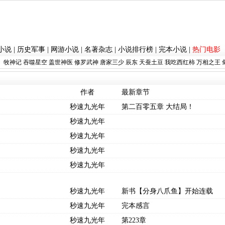
小说
|
历史军事
|
网游小说
|
名著杂志
|
小说排行榜
|
完本小说
|
热门电影
：
牧神记
吞噬星空
盖世神医
修罗武神
唐家三少
辰东
天蚕土豆
我吃西红柿
万相之王
作者
最新章节
秒速九光年
第二百零五章 大结局！
秒速九光年
秒速九光年
秒速九光年
秒速九光年
秒速九光年
新书【分身八爪鱼】开始连载
秒速九光年
完本感言
秒速九光年
第223章