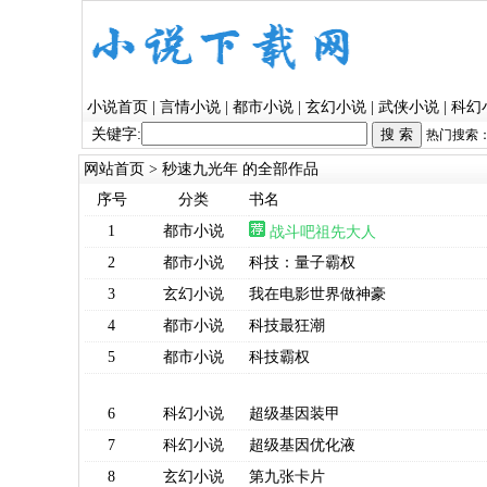
小说首页
|
言情小说
|
都市小说
|
玄幻小说
|
武侠小说
|
科幻
关键字:
热门搜索
网站首页
> 秒速九光年 的全部作品
序号
分类
书名
1
都市小说
战斗吧祖先大人
2
都市小说
科技：量子霸权
3
玄幻小说
我在电影世界做神豪
4
都市小说
科技最狂潮
5
都市小说
科技霸权
6
科幻小说
超级基因装甲
7
科幻小说
超级基因优化液
8
玄幻小说
第九张卡片