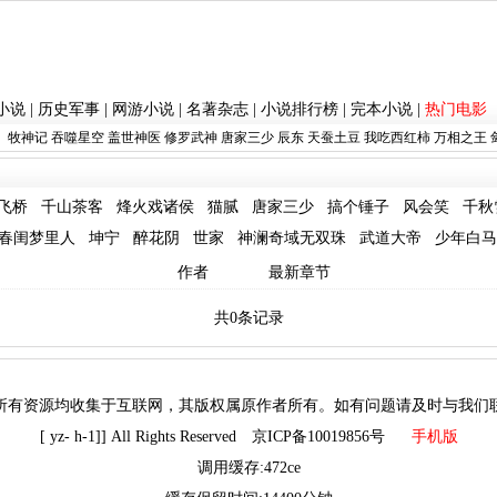
小说
|
历史军事
|
网游小说
|
名著杂志
|
小说排行榜
|
完本小说
|
热门电影
：
牧神记
吞噬星空
盖世神医
修罗武神
唐家三少
辰东
天蚕土豆
我吃西红柿
万相之王
飞桥
千山茶客
烽火戏诸侯
猫腻
唐家三少
搞个锤子
风会笑
千秋
春闺梦里人
坤宁
醉花阴
世家
神澜奇域无双珠
武道大帝
少年白马
作者
最新章节
共0条记录
所有资源均收集于互联网，其版权属原作者所有。如有问题请及时与我们
[ yz- h-1]] All Rights Reserved 京ICP备10019856号
手机版
调用缓存:472ce