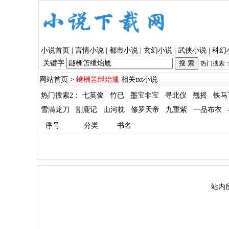
小说首页
|
言情小说
|
都市小说
|
玄幻小说
|
武侠小说
|
科幻
关键字:
热门搜索
网站首页
>
鐩栦笘绁炲尰
相关txt小说
热门搜索2：
七英俊
竹已
墨宝非宝
寻北仪
翘摇
铁马
雪满龙刀
割鹿记
山河枕
修罗天帝
九重紫
一品布衣
序号
分类
书名
站内