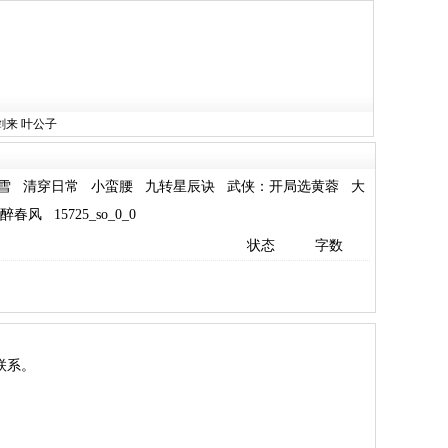
剑来
叶公子
雪
清穿日常
小蛮腰
九转星辰诀
武侠：开局选黄蓉
大
醉春风
15725_so_0_0
状态
字数
联系。