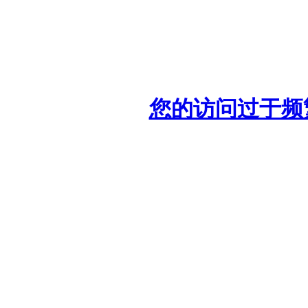
您的访问过于频繁