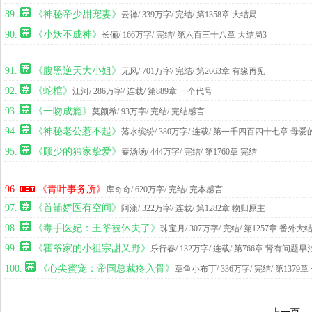
89.
《神秘帝少甜宠妻》
云禅
/ 339万字/ 完结
/ 第1358章 大结局
90.
《小妖不成神》
长俪
/ 166万字/ 完结
/ 第六百三十八章 大结局3
91.
《腹黑逆天大小姐》
无风
/ 701万字/ 完结
/ 第2663章 有缘再见
92.
《蛇棺》
江河
/ 286万字/ 连载
/ 第889章 一个代号
93.
《一吻成瘾》
莫颜希
/ 93万字/ 完结
/ 完结感言
94.
《神秘老公惹不起》
落水缤纷
/ 380万字/ 连载
/ 第一千四百四十七章 母爱
95.
《顾少的独家挚爱》
秦汤汤
/ 444万字/ 完结
/ 第1760章 完结
96.
《青叶事务所》
库奇奇
/ 620万字/ 完结
/ 完本感言
97.
《首辅娇医有空间》
阿漾
/ 322万字/ 连载
/ 第1282章 物归原主
98.
《毒手医妃：王爷被休夫了》
珠宝月
/ 307万字/ 完结
/ 第1257章 番外大
99.
《霍爷家的小祖宗甜又野》
乐行春
/ 132万字/ 连载
/ 第766章 肾有问题早
100.
《心尖蜜宠：帝国总裁疼入骨》
章鱼小布丁
/ 336万字/ 完结
/ 第1379