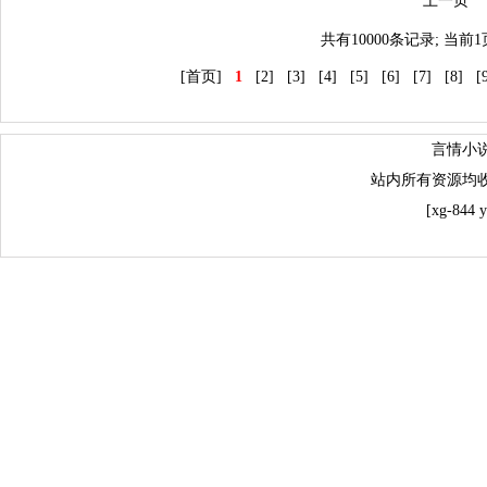
上一
共有10000条记录; 当前
[首页]
1
[2]
[3]
[4]
[5]
[6]
[7]
[8]
[
言情小
站内所有资源均
[xg-844