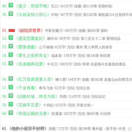
49.
《盛少，情深不晚》
忆江
/ 433万字/ 连载
/ 第1236章 煎熬时刻
50.
《大叔染指小甜心》
叶歌
/ 587万字/ 完结
/ 第2282章 秦歌篇524 总觉得不
51.
《缺陷异世界》
书客笑藏刀
/ 186万字/ 连载
/ 第681章 源码
52.
《盛宠恶魔盗妃》
糖玖玖
/ 99万字/ 完结
/ 第三百五十二章 爱情结晶
53.
《爱妻成瘾》
公子倾城
/ 62万字/ 完结
/ 番外 男人和男人的谈话
54.
《重生之侯府良女》
福多多
/ 139万字/ 完结
/ 第336章 终结章
55.
《先谈婚再说爱》
中天王
/ 100万字/ 完结
/ 终章 你是我今生最美的遇见
56.
《亿万首席宠妻入骨》
柳三肥
/ 144万字/ 连载
/ 第562章 龙逸尘pk安斯
57.
《千金有毒》
青鸟飞鱼
/ 61万字/ 完结
/ 完结公告
58.
《以吻封缄，终生为祭》
乔西
/ 214万字/ 完结
/ 完结后记
59.
《言婚不言爱》
十四妃
/ 65万字/ 完结
/ 开新文啦～
60.
《帝国总裁的丑妻》
安潇潇
/ 205万字/ 完结
/ 第695章 大结局
61.《他的小祖宗不好哄》
燕昵
/ 72万字/ 完结
/ 第299章 番外篇：陈予安×许意（2