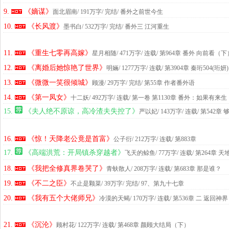
9.
《嫡谋》
面北眉南
/ 191万字/ 完结
/ 番外之前世今生
10.
《长风渡》
墨书白
/ 532万字/ 完结
/ 番外三 江河重生
11.
《重生七零再高嫁》
星月相随
/ 471万字/ 连载
/ 第964章 番外 向前看（下
12.
《离婚后她惊艳了世界》
明婳
/ 1277万字/ 连载
/ 第3904章 秦珩504(珩妍)
13.
《微微一笑很倾城》
顾漫
/ 29万字/ 完结
/ 第55章 作者番外语
14.
《第一凤女》
十二妖
/ 492万字/ 连载
/ 第一卷 第1130章 番外：如果有来
15.
《夫人绝不原谅，高冷渣夫失控了》
严以妃
/ 143万字/ 连载
/ 第542章
16.
《惊！天降老公竟是首富》
公子衍
/ 212万字/ 连载
/ 第883章
17.
《高端洪荒：开局镇杀穿越者》
飞天的鲸鱼
/ 77万字/ 连载
/ 第264章
18.
《我把全修真界卷哭了》
青蚨散人
/ 208万字/ 连载
/ 第683章 那是谁？
19.
《不二之臣》
不止是颗菜
/ 39万字/ 完结
/ 97、第九十七章
20.
《我有五个大佬师兄》
冷漠的天蝎
/ 170万字/ 连载
/ 第536章 二 返回神界
21.
《沉沦》
顾村花
/ 122万字/ 连载
/ 第468章 颜顾大结局（下）