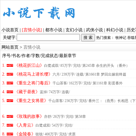
小说首页
|
[言情小说]
|
都市小说
|
玄幻小说
|
武侠小说
|
科幻小说
|
历史
关键字:
热门搜索：
牧神记
吞噬
网站首页
>
言情小说
序号/书名/作者/字数/完成状态/最新章节
1.
《桃花折江山》
白鹭成双
/ 85万字/ 完结
/ 第245章 余生的开头 （番外）
2.
《桃花马上请长缨》
六月
/ 239万字/ 连载
/ 第1661章 梦回出嫁前终篇
3.
《重生之将门毒后》
千山茶客
/ 162万字/ 完结
/ 第1161章 彩蛋番外
4.
《藏于昼夜》
蓝掉
/ 74万字/ 连载
/
5.
《重生之女将星》
千山茶客
/ 236万字/ 完结
/ 番外三：（燕秀）长相思（
6.
《玫瑰的故事》
亦舒
/ 26万字/ 完结
/ 第58章
7.
《入青云》
白鹭成双
/ 54万字/ 完结
/
8.
《金陵春》
吱吱
/ 400万字/ 完结
/ 求票