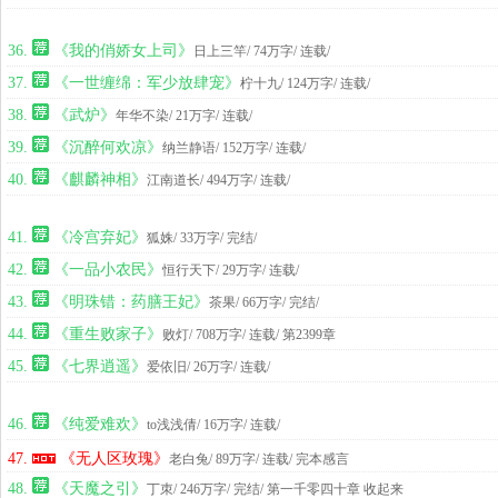
36.
《我的俏娇女上司》
日上三竿
/ 74万字/ 连载
/
37.
《一世缠绵：军少放肆宠》
柠十九
/ 124万字/ 连载
/
38.
《武炉》
年华不染
/ 21万字/ 连载
/
39.
《沉醉何欢凉》
纳兰静语
/ 152万字/ 连载
/
40.
《麒麟神相》
江南道长
/ 494万字/ 连载
/
41.
《冷宫弃妃》
狐姝
/ 33万字/ 完结
/
42.
《一品小农民》
恒行天下
/ 29万字/ 连载
/
43.
《明珠错：药膳王妃》
茶果
/ 66万字/ 完结
/
44.
《重生败家子》
败灯
/ 708万字/ 连载
/ 第2399章
45.
《七界逍遥》
爱依旧
/ 26万字/ 连载
/
46.
《纯爱难欢》
to浅浅倩
/ 16万字/ 连载
/
47.
《无人区玫瑰》
老白兔
/ 89万字/ 连载
/ 完本感言
48.
《天魔之引》
丁朿
/ 246万字/ 完结
/ 第一千零四十章 收起来