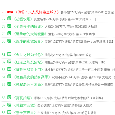
76.
《傅爷：夫人又惊艳全球了》
暮小靓
/ 273万字/ 完结
/ 第1025章 全文完
77.
《超级农场》
莫里垭蒂
/ 297万字/ 完结
/ 第962章 大结局（下）
78.
《至尊帝少的盛宠》
方糖Q
/ 691万字/ 完结
/ 第2602章 大结局
79.
《继承者的大牌秘妻》
洛北
/ 780万字/ 完结
/ 第3271章 终章
80.
《战少的蜜宠娇妻》
妄妖
/ 152万字/ 连载
/ 第574章 番外：故事细腻【完】
81.
《今世之只为寻你》
曲苏苏
/ 29万字/ 连载
/ 第130章 叹息
82.
《狂宠全能废柴妃》
喵星宝
/ 697万字/ 完结
/ 第1982章 大结局（终）
83.
《摄政王爷欺上门》
沐小楼
/ 476万字/ 连载
/ 第二千一百二十四章 重逢（
84.
《绝色美女的贴身高手》
沉睡不醒来
/ 445万字/ 连载
/ 第1772章 大结
85.
《神秘老公不离婚》
聿辰
/ 333万字/ 完结
/ 第1240章 爱情本身是一场博
86.
《蔓蔓婚路》
禾维
/ 377万字/ 完结
/ 番外后续之难念的经（全剧终）
87.
《总裁太会宠》
梨心悠悠
/ 185万字/ 完结
/ 第868章 大结局
88.
《燕子声声里》
白鹭成双
/ 71万字/ 完结
/ 第203章 明思归番外