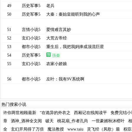
49
历史军事5
老兵
50
历史军事5
大秦：秦始皇能听到我的心声
51
言情小说5
爱情难言其妙
52
玄幻小说5
大荒古帝经
53
都市小说5
重生后，我把我妈捧成顶流巨星
54
历史军事5
强秦
55
玄幻小说5
农家小娇娘
56
都市小说5
左叶：我有9V系统啊
热门搜索小说
许你两世相顾最新
“在诡异的外衣之
西厢记在线阅读平
免费完结小
章
酒神_酒神全文阅
破天
桃花扇_作者孔尚
一世豪婿秋沐橙叶
全
玄幻开局得了万倍
魔法教授
www.taiu
灵飞经（凤歌）最
权臣