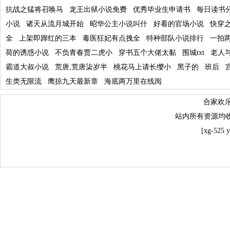
抗战之猛将召唤马
龙王出狱小说免费
优秀毕业生申请书
每日读书分
小说
诸天从流月城开始
昭华公主小说叫什
好看的官场小说
快穿
全
上架即蹿红的三本
毒医狂妃有点拽全
特种部队小说排行
一拍
荷的诱惑小说
不负青春贾二虎小
穿书五个大佬太黏
围城txt
老人
霸道大叔小说
荒唐,荒唐柒岁半
桃花马上请长缨小
黑子的
班后
生类无限流
鹰掠九天最新章
海底两万里在线阅
合家欢乐
站内所有资源均
[xg-525