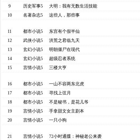
9
历史军事5
大明：我有无数生活技能
10
名著杂志5
这些人，那些事
11
都市小说5
东宫有个假半仙
12
武侠小说5
洪荒之君临九天
13
玄幻小说5
明朝僵尸在现代
14
玄幻小说5
超级忍者系统
15
言情小说5
三楼大亨
16
都市小说5
一山不容两东北虎
17
都市小说5
寻找上弦月
18
都市小说5
不是秘书，是花儿爷
19
言情小说5
手拿甜文女主剧本
20
言情小说5
一只小狗
21
言情小说5
72小时通牒：神秘老公来袭