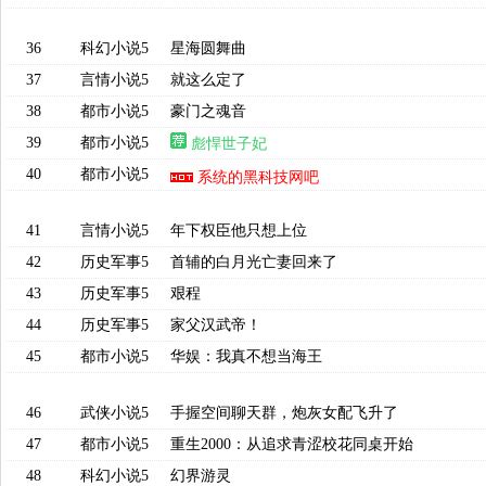
36
科幻小说5
星海圆舞曲
37
言情小说5
就这么定了
38
都市小说5
豪门之魂音
39
都市小说5
彪悍世子妃
40
都市小说5
系统的黑科技网吧
41
言情小说5
年下权臣他只想上位
42
历史军事5
首辅的白月光亡妻回来了
43
历史军事5
艰程
44
历史军事5
家父汉武帝！
45
都市小说5
华娱：我真不想当海王
46
武侠小说5
手握空间聊天群，炮灰女配飞升了
47
都市小说5
重生2000：从追求青涩校花同桌开始
48
科幻小说5
幻界游灵