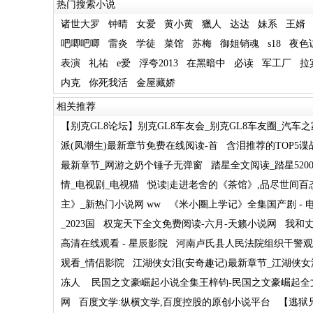
热门搜索小说
诸世大罗
钟晴
女爱
黄小黄
獵人
达达
妹系
王婿
吧唧吧唧
雷炎
学徒
菜馆
苏梅
御姐销魂
s18
夜色
表演
礼祐
e爱
浮夸2013
在黑暗中
必读
军工厂
拉
内克
你死我活
金屋藏娇
相关推荐
【别克GL8论坛】别克GL8车友会_别克GL8车友圈_汽车之
派(凤潮生)最新章节免费在线阅读-首
含泪推荐的TOP5
最新章节_网游之奶个锤子无弹窗
踏星全文阅读_踏星5200
情_电视剧_电视猫
悦读|走进老舍的《茶馆》,品尽世间百
主》_新热门小说网 ww
《米小圈上学记》全集国产剧 - 电
_2023国
权宠天下全文免费阅读-六月-天籁小说网
我和
高清在线观看 - 星辰影院
河南卢氏县人民法院组织干警观
观看_情侣影院
江湖侠女泪(安奇趣记)最新章节_江湖侠女
冻人
民国之文豪崛起小说全集王梓钧-民国之文豪崛起全
网
百度文学:纵横文学,百度控股的原创小说平台
【逃狱兄