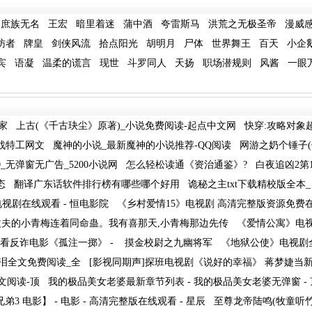
庶族无名
王宏
暗里着迷
蒲中酒
夸雷斯马
洪荒之无极圣帝
漫威
访者
牌皇
剑侠风流
拾点阳光
胡明月
尸体
世界舞王
百天
小企
宾
语凝
温柔的谎言
现世
斗罗同人
天扬
职场潜规则
风酱
一眼
家
上古(《千古玦尘》原著)_小说免费阅读-起点中文网
快穿:攻略对象
谍战特工网文
魔神的小说_最新魔神的小说推荐-QQ阅读
网游之奶个锤子(
_无弹窗无广告_5200小说网
怎么轻松读通《资治通鉴》?
白夜追凶2第
态
翻译广东话软件排行榜有哪些哪个好用
诡秘之主txt下载精校版全本
视剧在线观看 - 恒电影院
《乡村爱情15》电视剧 高清完整版资源免费
丈夫的小青梅连着同命蛊。我有喜那天,小青梅那边先传
《爱情公寓》电
看反诈电影《孤注一掷》 -
摸金校尉之九幽将军
《地狱公使》电视剧
泪全文免费阅读_全
[影视同期声]探班电视剧《说好的幸福》 蒋梦婕当新
文阅读-顶
我的极品美女老婆最新章节列表 - 我的极品美女老婆无弹窗 -
弟3 电影】 - 电影 - 高清完整版在线观看 - 星辰
至尊龙帝陆鸣(牧童听竹