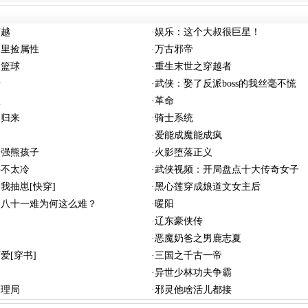
穿越
·
娱乐：这个大叔很巨星！
圈里捡属性
·
万古邪帝
的篮球
·
重生末世之穿越者
者
·
武侠：娶了反派boss的我丝毫不慌
屋
·
革命
界归来
·
骑士系统
·
爱能成魔能成疯
最强熊孩子
·
火影堕落正义
手不太冷
·
武侠视频：开局盘点十大传奇女子
我抽崽[快穿]
·
黑心莲穿成娘道文女主后
个八十一难为何这么难？
·
暖阳
·
辽东豪侠传
·
恶魔奶爸之男鹿志夏
爱[穿书]
·
三国之千古一帝
·
异世少林功夫争霸
管理局
·
邪灵他啥活儿都接