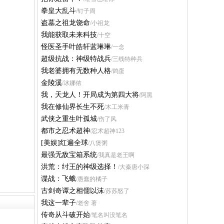
拳皇大乱斗
/钉子周
盗墓之祖龙饶命
/小祖龙
我能获取未来科技
/十空
怪医圣手叶皓轩蓝琳琳
/一念
超级抗战：神级特战兵
/三线特种兵
我老婆拥有无数种人格
/鸽蛋
金陵溪
/冰娜侬
我，天龙人！开局成为第四大将
/阿黑
我在修仙界长生不死
/木工米青
武侠之重生叶孤城
/伤了风
都市之忍术超神
/忍术超神123
[美娱]红遍全球
/八煲粥
最强无敌宝箱系统
/我真是老王啊
洪荒：纣王的神级选择！
/大秦唐小深
谍战：飞蛾
/愚蠢的橘子
古剑奇谭之相儒以沫
/苏苏怒了
我这一辈子
/老舍 著
传奇从斗破开始
/笔名叫没笔名