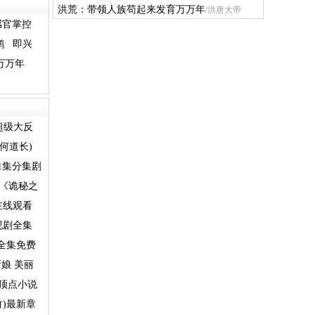
洪荒：带领人族苟起来发育万万年
/洪唐大帝
感官掌控
鹅
即兴
万万年
超级大反
何道长)
1集分集剧
_《诡秘之
在线观看
视剧全集
全集免费
娘 美丽
 顶点小说
)最新章