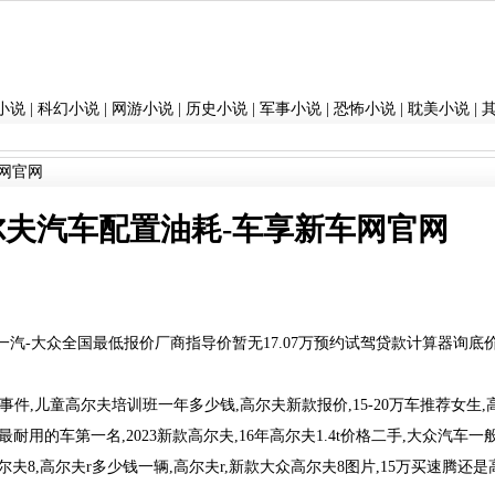
小说
|
科幻小说
|
网游小说
|
历史小说
|
军事小说
|
恐怖小说
|
耽美小说
|
网官网
尔夫汽车配置油耗-车享新车网官网
SI挚爱版一汽-大众全国最低报价厂商指导价暂无17.07万预约试驾贷款计算器询底
件,儿童高尔夫培训班一年多少钱,高尔夫新款报价,15-20万车推荐女生,
耐用的车第一名,2023新款高尔夫,16年高尔夫1.4t价格二手,大众汽车一
8,高尔夫r多少钱一辆,高尔夫r,新款大众高尔夫8图片,15万买速腾还是