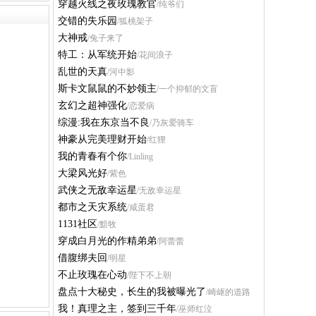
穿越火线之夜玫瑰教官
/纯爷们
交错的失乐园
/狐桃架子
大神戒
/兔子来了
特工：从军统开始
/花间浪子
乱世的天真
/河中影
斯卡文鼠鼠的不妙领主
/一个抑郁的文盲
玄幻之超神强化
/恋爱病
综漫:我在东京当不良
/乃灰爱骑车
神豪从完美理财开始
/红狸
我的青春有个你
/Linling
大梁风光好
/紫色
武侠之无敌幸运星
/无敌幸运星
都市之天灾系统
/咸蛋君
1131社区
/黯牧
穿成白月光的作精弟弟
/阿蕾蕾
借腹绑夫回
/明星
不止玫瑰在心动
/陛下不上朝
盘点十大秘史，长生的我被曝光了
/崎岖的道路
我！真理之主，签到三千年
/巫师红泣