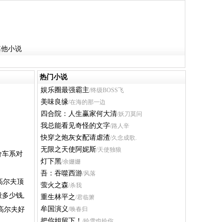
其他小说
热门小说
娱乐圈最强霸主
/终级BOSS飞
美味良缘
/在海的那一边
四合院：人生赢家何大清
/妖刀莫问
我总能看见奇怪的文字
/路人辛
快穿之炮灰女配请虐渣
/久念成歌.
无限之天使阿妮斯
/天使独狼
价车系对
灯下黑
/余姗姗
吾：吞噬西游
/风落
高尔夫顶
萤火之森
/杀我
般多少钱,
重生林平之
/君临箫
牟国演义
高尔夫好
/唤春归
把你姐留下！
/绘雪也绘你