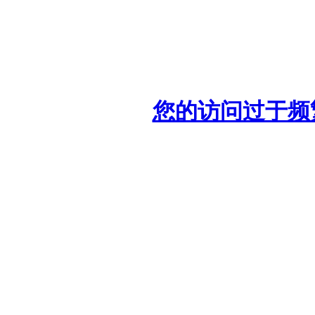
您的访问过于频繁