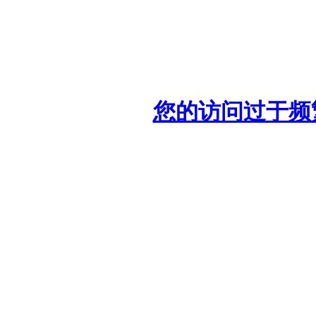
您的访问过于频繁